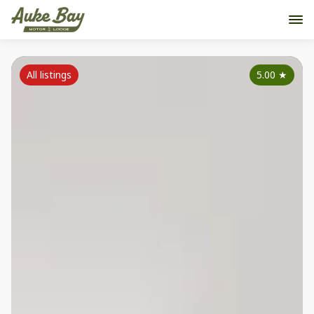
All listings
5.00
★