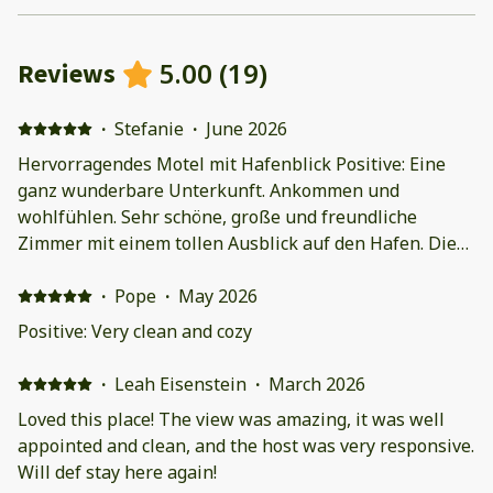
5.00
(
19
)
Reviews
·
Stefanie
·
June 2026
Hervorragendes Motel mit Hafenblick Positive: Eine
ganz wunderbare Unterkunft. Ankommen und
wohlfühlen. Sehr schöne, große und freundliche
Zimmer mit einem tollen Ausblick auf den Hafen. Die
Einrichtung und Ausstattung lassen keine Wünsche
offen. Alles ist sehr sauber und ordentlich. Eine
·
Pope
·
May 2026
hervorragende Betreuung kommt noch dazu. Das beste
Positive: Very clean and cozy
Motel in dem ich je übernachtet habe. Jederzeit wieder.
·
Leah Eisenstein
·
March 2026
Loved this place! The view was amazing, it was well
appointed and clean, and the host was very responsive.
Will def stay here again!